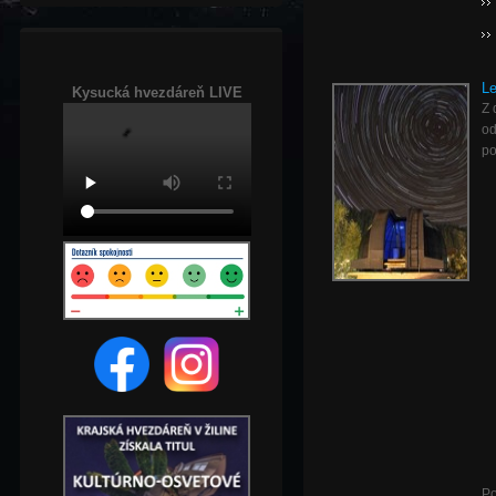
Le
Kysucká hvezdáreň LIVE
Z 
od
po
Po