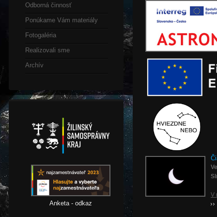
Odborná činnosť
Ponúkame Vám materiály
Fotogaléria
Realizovali sme
Archív
Či
Ve
Sl
V 
Anketa - odkaz