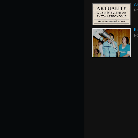
Ak
Pr
Ku
Po