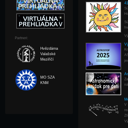
41
Sú
Ho
Sú
hv
Vý
Partneri:
V
Hvězdárna
Kr
Valašské
AS
Meziříčí
je
As
MO SZA
Za
KNM
ná
Me
V 
re
Zl
Vý