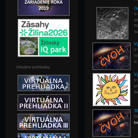
Od
V 
po
PC
su
Vý
V 
ro
si
Virtuálne prehliadky:
Vý
V 
pr
di
36
Dá
to