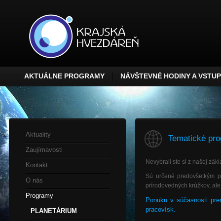
AKTUÁLNE PROGRAMY
NÁVŠTEVNÉ HODINY A VSTU
Aktuality
Tematické pr
Zaujímavosti
Nevybrali ste si z našej zá
Kontakt
Sú určené predovšetkým pr
O nás
prírodovedných krúžkov, ale
Programy
Ponuku v súčasnosti prer
pracovísk.
PLANETÁRIUM