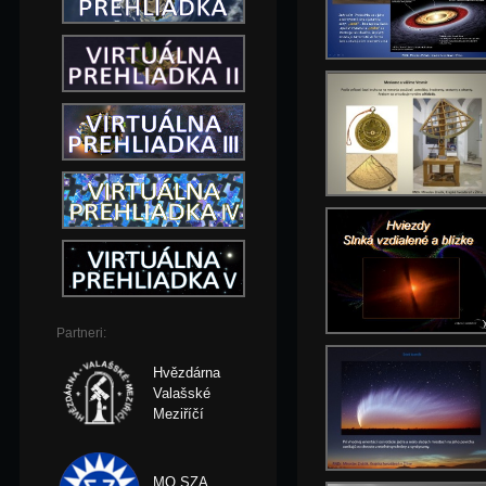
Partneri:
Hvězdárna
Valašské
Meziříčí
MO SZA