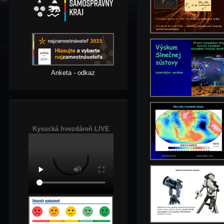
Anketa - odkaz
Kysucká hvezdáreň LIVE