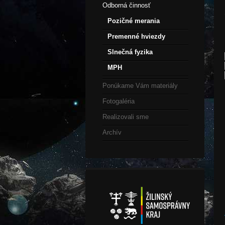
Odborná činnosť
Pozičné merania
Premenné hviezdy
Slnečná fyzika
MPH
Ponúkame Vám materiály
Fotogaléria
Realizovali sme
Archív