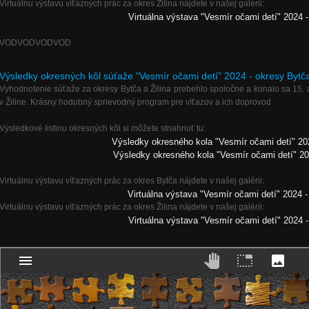
Virtuálnu výstavu víťazných prác za okres Žilina nájdete v našej galérii:
Virtuálna výstava "Vesmír očami detí" 2024 -
VODVODVODVOD
Výsledky okresných kôl súťaže "Vesmír očami detí" 2024 - okresy Bytča
Vyhodnotenie súťaže za okresy Bytča a Žilina prebehlo spoločne a konalo sa 15. 
v Žiline. Krásny hodobný sprievodný program pre víťazov a ich doprovod
Výsledkové listinu okresných kôl si môžete striahnuť tu:
Výsledky okresného kola "Vesmír očami detí" 20
Výsledky okresného kola "Vesmír očami detí" 202
Virtuálnu výstavu víťazných prác za okres Bytča nájdete v našej galérii:
Virtuálna výstava "Vesmír očami detí" 2024 -
Virtuálnu výstavu víťazných prác za okres Žilina nájdete v našej galérii:
Virtuálna výstava "Vesmír očami detí" 2024 -