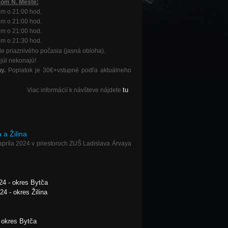
om N. Meste:
om o 21:00 hod.
om o 21:00 hod.
om o 21:00 hod.
om o 21:30 hod.
e priaznivého počasia (jasná obloha).
júl nekonajú!
hy.
Poplatok je 30€+vstupné podľa aktuálneho
tu
Viac informácií k návšteve nájdete
 a Žilina
apríla 2024 v priestoroch ZUŠ Ladislava Árvaya
24 - okres Bytča
4 - okres Žilina
 okres Bytča