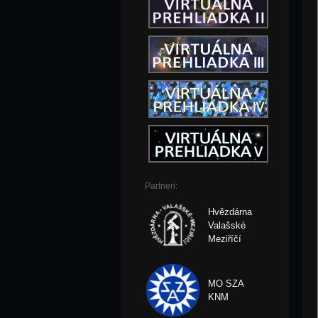
Partneri:
Hvězdárna
Valašské
Meziříčí
MO SZA
KNM