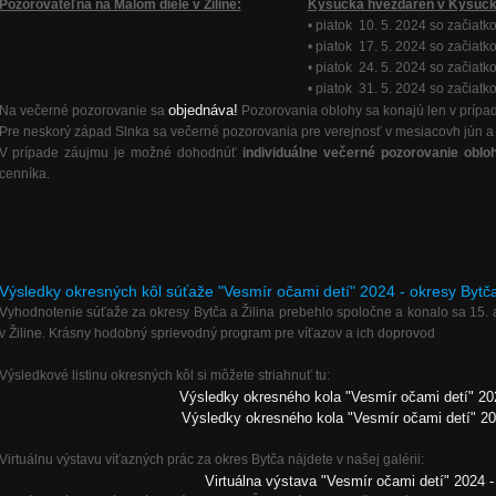
Pozorovateľňa na Malom diele v Žiline:
Kysucká hvezdáreň v Kysuck
• piatok 10. 5. 2024 so začiatk
• piatok 17. 5. 2024 so začiatk
• piatok 24. 5. 2024 so začiatk
• piatok 31. 5. 2024 so začiatk
objednáva!
Na večerné pozorovanie sa
Pozorovania oblohy sa konajú len v prípad
Pre neskorý západ Slnka sa večerné pozorovania pre verejnosť v mesiacovh jún a 
V prípade záujmu je možné dohodnúť
individuálne večerné pozorovanie oblo
cenníka.
Výsledky okresných kôl súťaže "Vesmír očami detí" 2024 - okresy Bytča
Vyhodnotenie súťaže za okresy Bytča a Žilina prebehlo spoločne a konalo sa 15. 
v Žiline. Krásny hodobný sprievodný program pre víťazov a ich doprovod
Výsledkové listinu okresných kôl si môžete striahnuť tu:
Výsledky okresného kola "Vesmír očami detí" 20
Výsledky okresného kola "Vesmír očami detí" 202
Virtuálnu výstavu víťazných prác za okres Bytča nájdete v našej galérii:
Virtuálna výstava "Vesmír očami detí" 2024 -