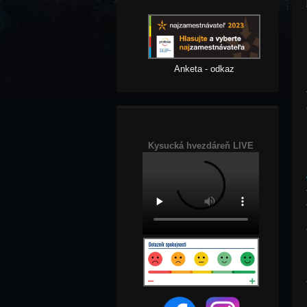
Anketa - odkaz
Kysucká hvezdáreň LIVE