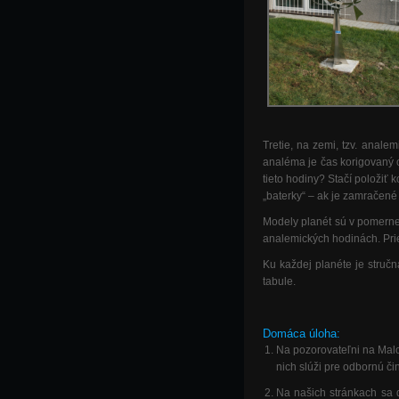
Tretie, na zemi, tzv. anal
analéma je čas korigovaný 
tieto hodiny? Stačí položiť
„baterky“ – ak je zamračené 
Modely planét sú v pomerne
analemických hodinách. Pri
Ku každej planéte je stručn
tabule.
Domáca úloha:
Na pozorovateľni na Malo
nich slúži pre odbornú č
Na našich stránkach sa