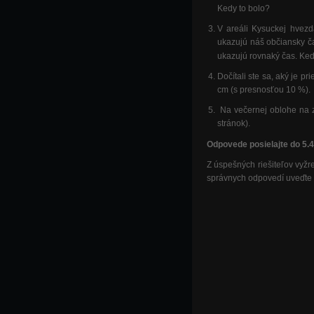
Kedy to bolo?
V areáli Kysuckej hvezd
ukazujú náš občiansky ča
ukazujú rovnaký čas. Ked
Dočítali ste sa, aký je p
cm (s presnosťou 10 %).
Na večernej oblohe na zá
stránok).
Odpovede posielajte do 5.
Z úspešných riešiteľov vyž
správnych odpovedí uveďte 