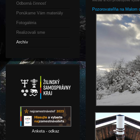
Meste a ich prístrojové vyba
Odborná činnosť
Pozorovateľňa na Malom di
Ponúkame Vám materiály
Fotogaléria
Realizovali sme
Archív
Anketa - odkaz