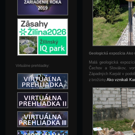
Geologická expozícia Ako 
Malá geologická expozíci
Virtuálne prehliadky:
Čechov a Slovákov, von
Západných Karpát v podob
Ako vznikali Ka
z brožúrky