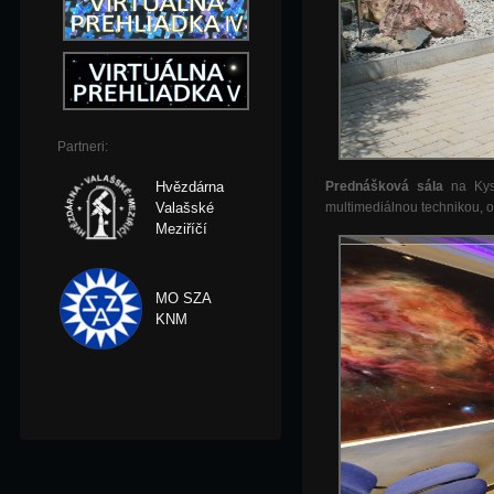
Partneri:
Hvězdárna
Prednášková sála
na Kys
Valašské
multimediálnou technikou, 
Meziříčí
MO SZA
KNM