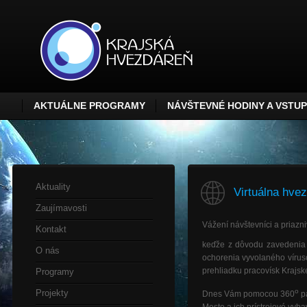
AKTUÁLNE PROGRAMY
NÁVŠTEVNÉ HODINY A VSTU
Aktuality
Virtuálna hve
Zaujímavosti
Vážení návštevníci a priazni
Kontakt
keďže z dôvodu zavedenia 
O nás
ochorenia vyvolaného vírus
prehliadku pracovísk Krajske
Programy
o
Projekty
Dnes Vám pomocou 360
p