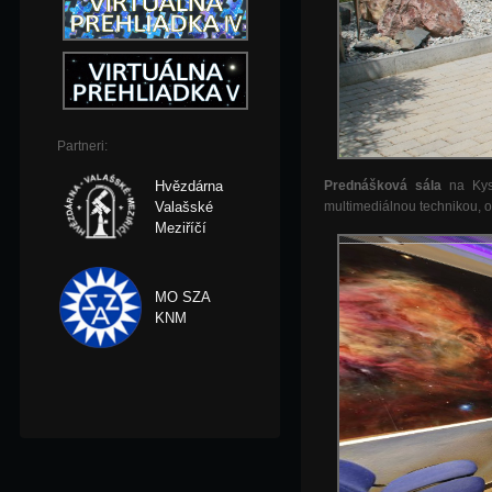
Partneri:
Hvězdárna
Prednášková sála
na Kys
Valašské
multimediálnou technikou, 
Meziříčí
MO SZA
KNM