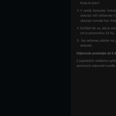
Kedy to bolo?
V areáli Kysuckej hvezd
ukazujú náš občiansky ča
ukazujú rovnaký čas. Ked
Dočítali ste sa, aký je p
cm (s presnosťou 10 %).
Na večernej oblohe na zá
stránok).
Odpovede posielajte do 5.
Z úspešných riešiteľov vyž
správnych odpovedí uveďte 