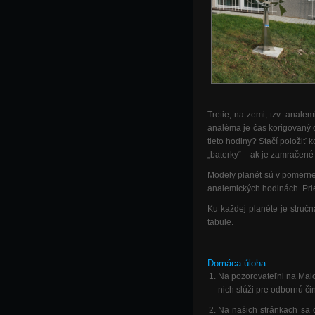
Tretie, na zemi, tzv. anal
analéma je čas korigovaný 
tieto hodiny? Stačí položiť
„baterky“ – ak je zamračené 
Modely planét sú v pomerne
analemických hodinách. Pri
Ku každej planéte je stručn
tabule.
Domáca úloha:
Na pozorovateľni na Malo
nich slúži pre odbornú č
Na našich stránkach sa