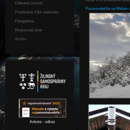
Meste a ich prístrojové vyba
Odborná činnosť
Pozorovateľňa na Malom di
Ponúkame Vám materiály
Fotogaléria
Realizovali sme
Archív
Anketa - odkaz