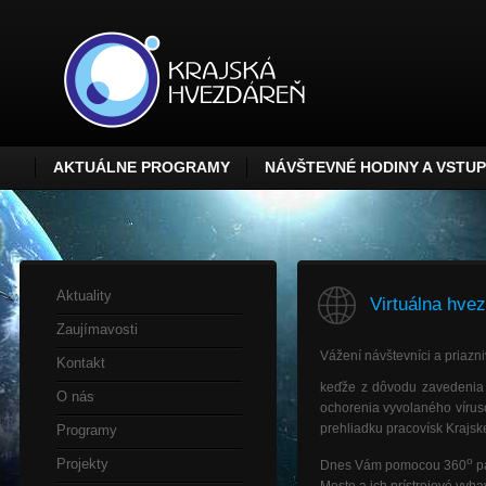
AKTUÁLNE PROGRAMY
NÁVŠTEVNÉ HODINY A VSTU
Aktuality
Virtuálna hve
Zaujímavosti
Vážení návštevníci a priazni
Kontakt
keďže z dôvodu zavedenia 
O nás
ochorenia vyvolaného vírus
prehliadku pracovísk Krajske
Programy
o
Projekty
Dnes Vám pomocou 360
p