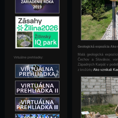
Geologická expozícia Ako 
Malá geologická expozíci
Virtuálne prehliadky:
Čechov a Slovákov, von
Západných Karpát v podob
Ako vznikali Ka
z brožúrky