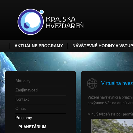
AKTUÁLNE PROGRAMY
NÁVŠTEVNÉ HODINY A VSTU
Aktuality
Virtuálna hvez
Zaujímavosti
Vážení návštevníci a priazni
Kontakt
pozývame Vás na druhú virtu
O nás
Minulý týždeň ste boli jedn
Programy
PLANETÁRIUM