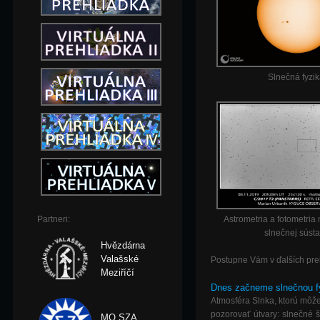
Slnečná fyzi
Partneri:
Astrometria a fotometria 
slnečnej súst
Hvězdárna
Valašské
Postupne Vám v ďalších pre
Meziříčí
Dnes začneme slnečnou f
Atmosféra Slnka, ktorú môže
pozorovať útvary: slnečné š
MO SZA