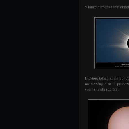
V tomto mimoriadnom období 
Niektoré telesá sa pri poh
na slnečný disk. Z prirod
vesmírna stanica ISS.