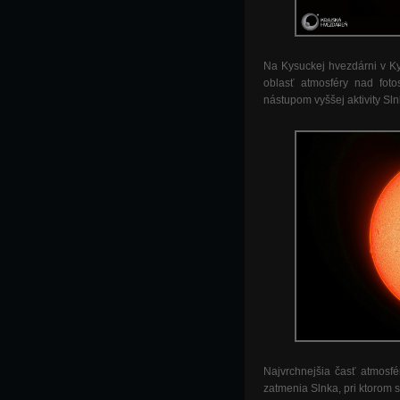
Na Kysuckej hvezdárni v K
oblasť atmosféry nad fot
nástupom vyššej aktivity Sl
Najvrchnejšia časť atmosf
zatmenia Slnka, pri ktorom 