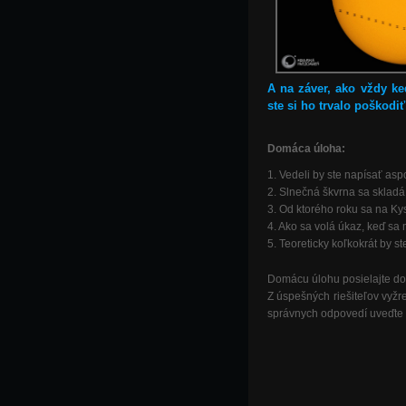
A na záver, ako vždy k
ste si ho trvalo poškodiť
Domáca úloha:
1.
Vedeli by ste napísať as
2.
Slnečná škvrna sa skladá
3.
Od ktorého roku sa na Ky
4.
Ako sa volá úkaz, keď sa
5.
Teoreticky koľkokrát by s
Domácu úlohu posielajte d
Z úspešných riešiteľov vyž
správnych odpovedí uveďte 