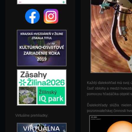
Každý ďalekohľad má svoj ú
časť oblohy a medzi hviezda
pomocou hľadáčika objekt 
Ďalekohľady slúžia nielen
pozorovateľskej činnosti hv
Virtuálne prehliadky: