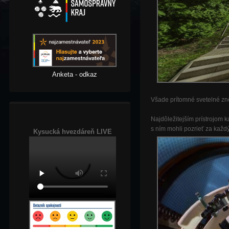
Anketa - odkaz
Všade prítomné svetelné zne
Najdôležitejším prístrojom
s ním mohli pozrieť za každ
Kysucká hvezdáreň LIVE