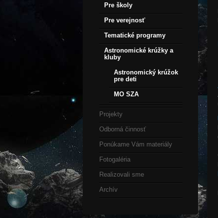
Pre školy
Pre verejnosť
Tematické programy
Astronomické krúžky a
kluby
Astronomický krúžok
pre deti
MO SZA
Projekty
Odborná činnosť
Ponúkame Vám materiály
Fotogaléria
Realizovali sme
Archív