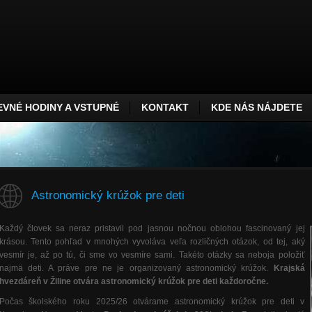
VNÉ HODINY A VSTUPNÉ
KONTAKT
KDE NÁS NÁJDETE
Astronomický krúžok pre deti
Každý človek sa neraz pristavil pod jasnou nočnou oblohou fascinovaný jej
krásou. Tento pohľad v mnohých vyvoláva veľa rozličných otázok, od tej, aký
vesmír je, až po tú, či sme vo vesmíre sami. Takéto otázky sa neboja položiť
najmä deti. A práve pre ne je organizovaný astronomický krúžok.
Krajská
hvezdáreň v Žiline otvára astronomický krúžok pre deti
každoročne.
Počas školského roku 2025/26 otvárame astronomický krúžok pre deti v