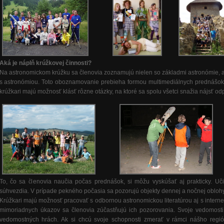
Aká je náplň krúžkovej činnosti?
Na astronomickom krúžku sa členovia zoznamujú nielen so základmi astronómie, ale
s astronómiou. Toto oboznamovanie prebieha formou multimediálnych prednášok,
krúžkari majú možnosť klásť rôzne otázky, na ktoré sa spolu všetci snažia nájsť od
To, čo sa členovia naučia počas prednášok, si môžu vyskúšať aj prakticky. Uč
súhvezdia. V prípade pekného počasia sa pozorujú objekty dennej a nočnej oblo
Krúžkari majú možnosť pracovať s odbornou astronomickou literatúrou aj s interne
mimoriadnych úkazov sa členovia zúčastňujú ich pozorovania. Svoje vedomosti 
vedomostných hrách. Ak si chcú svoje schopnosti zmerať v rámci nášho regió