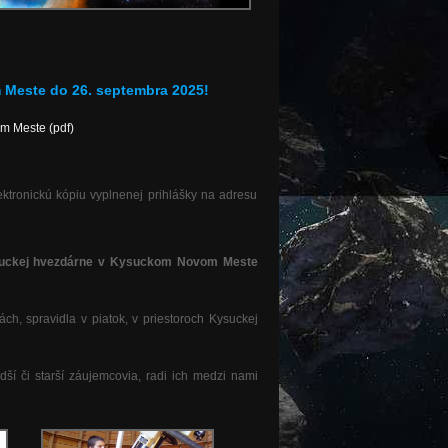
Meste do 26. septembra 2025!
m Meste (pdf)
ktronickú kópiu vyplnenej prihlášky na adresu
Kysuckej hvezdárne v Kysuckom Novom Meste
nách
, spravidla v piatok, v priestoroch Kysuckej
ší či starší záujemcovia, radi ich medzi nami