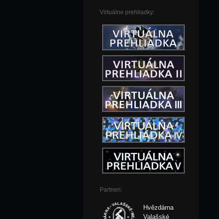
Virtuálne prehliadky:
Partneri:
Hvězdárna
Valašské