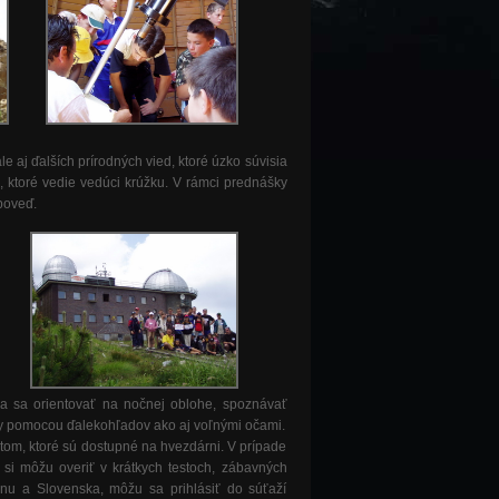
 aj ďalších prírodných vied, ktoré úzko súvisia
 ktoré vedie vedúci krúžku. V rámci prednášky
poveď.
ia sa orientovať na nočnej oblohe, spoznávať
hy pomocou ďalekohľadov ako aj voľnými očami.
tom, ktoré sú dostupné na hvezdárni. V prípade
si môžu overiť v krátkych testoch, zábavných
nu a Slovenska, môžu sa prihlásiť do súťaží