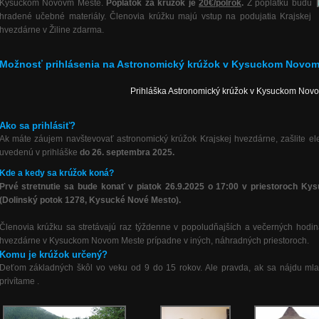
Kysuckom Novovm Meste.
Poplatok za krúžok je
20€/polrok
.
Z poplatku budú
hradené učebné materiály. Členovia krúžku majú vstup na podujatia Krajskej
hvezdárne v Žiline zdarma.
Možnosť prihlásenia na Astronomický krúžok v Kysuckom Novom 
Prihláška Astronomický krúžok v Kysuckom Novo
Ako sa prihlásiť?
Ak máte záujem navštevovať astronomický krúžok Krajskej hvezdárne, zašlite ele
uvedenú v prihláške
do 26. septembra 2025.
Kde a kedy sa krúžok koná?
Prvé stretnutie sa bude konať v piatok 26.9.2025 o 17:00 v priestoroch 
(Dolinský potok 1278, Kysucké Nové Mesto).
Členovia krúžku sa stretávajú raz týždenne v popoludňajších a večerných hodi
hvezdárne v Kysuckom Novom Meste prípadne v iných, náhradných priestoroch.
Komu je krúžok určený?
Deťom základných škôl vo veku od 9 do 15 rokov. Ale pravda, ak sa nájdu mlad
privítame .