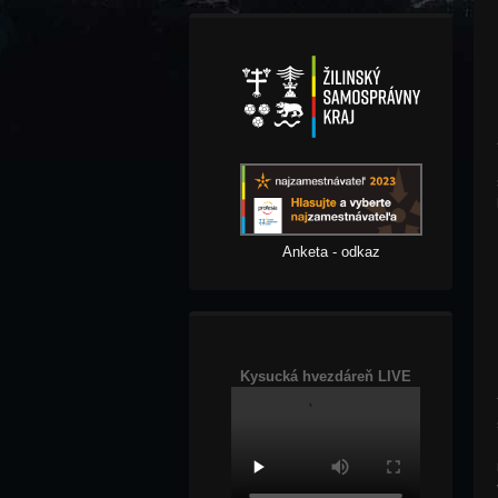
Anketa - odkaz
Kysucká hvezdáreň LIVE