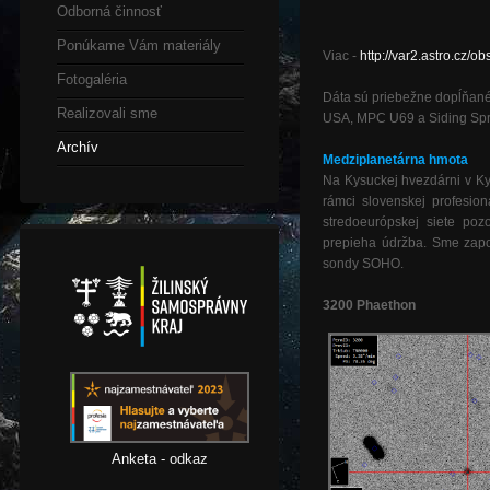
Odborná činnosť
Ponúkame Vám materiály
Viac -
http://var2.astro.cz
Fotogaléria
Dáta sú priebežne dopĺňané
Realizovali sme
USA, MPC U69 a Siding Spri
Archív
Medziplanetárna hmota
Na Kysuckej hvezdárni v 
rámci slovenskej profesi
stredoeurópskej siete po
prepieha údržba. Sme zap
sondy SOHO.
3200 Phaethon
Anketa - odkaz