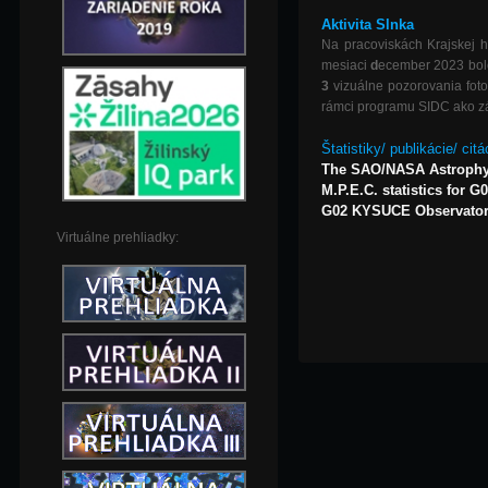
Aktivita Slnka
Na pracoviskách Krajskej h
mesiaci
d
ecember 2023 bol
3
vizuálne pozorovania foto
rámci programu SIDC ako zák
Štatistiky/ publikácie/ citá
The SAO/NASA Astrophy
M.P.E.C. statistics for G
G02 KYSUCE Observatory,
Virtuálne prehliadky: