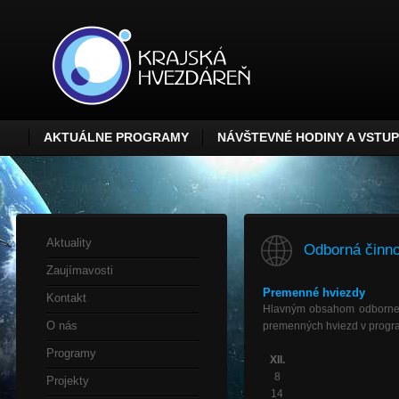
AKTUÁLNE PROGRAMY
NÁVŠTEVNÉ HODINY A VSTU
Aktuality
Odborná činno
Zaujímavosti
Premenné hviezdy
Kontakt
Hlavným obsahom odbornej 
O nás
premenných hviezd v progr
Programy
XII.
8
Projekty
14