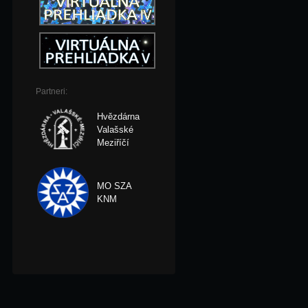
Partneri:
Hvězdárna
Valašské
Meziříčí
MO SZA
KNM