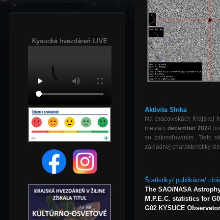
Kysucká hvezdáreň LIVE
Aktivita Slnka
Na pracoviskách Krajskej h
mesiaci
december 2024
bo
so zakresľovaním. Tieto s
základnej charakteristiky sln
Štatistiky/ publikácie/ citá
The SAO/NASA Astrophy
M.P.E.C. statistics for G
G02 KYSUCE Observatory,