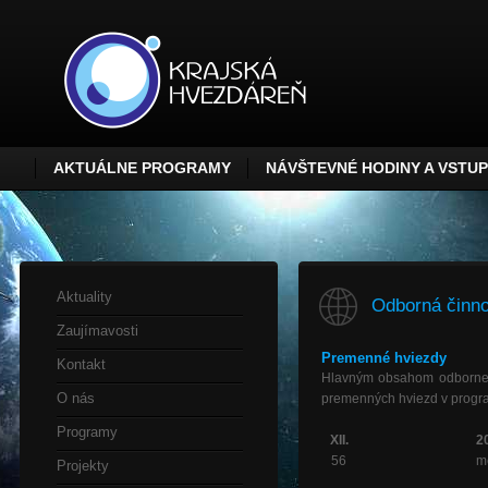
AKTUÁLNE PROGRAMY
NÁVŠTEVNÉ HODINY A VSTU
Aktuality
Odborná činno
Zaujímavosti
Premenné hviezdy
Kontakt
Hlavným obsahom odbornej 
O nás
premenných hviezd v progr
Programy
XII.
2
56
m
Projekty