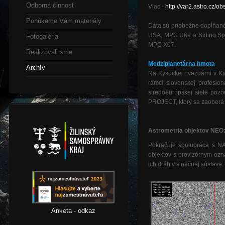
Odborná činnosť
Viac -
http://var2.astro.cz
Ponúkame Vám materiály
Dáta sú priebežne dopĺňan
USA, MPC U69 a Siding Spri
Fotogaléria
MPC X07.
Realizovali sme
Medziplanetárna hmota
Archív
Na Kysuckej hvezdárni v 
rámci slovenskej profesi
stredoeurópskej siete poz
PROJECT, ktorý sa zaoberá
As
trometria objektov NEO
Pokračuje spolupráca s NA
objektov s provizórnym oz
ich dráh v slnečnej sústave.
Anketa - odkaz