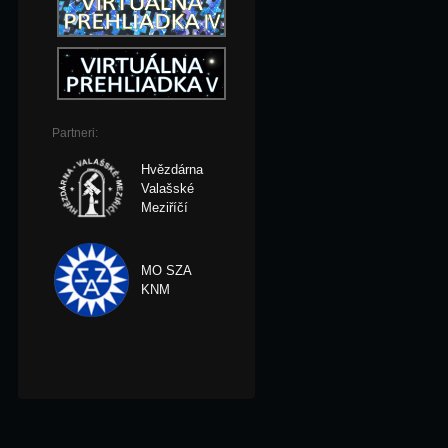
Partneri:
Hvězdárna
Valašské
Meziříčí
MO SZA
KNM