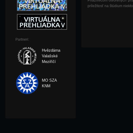
Priaznivcom otvorených pr
príležitosť na štúdium niek
Partneri:
Hvězdárna
Valašské
Meziříčí
MO SZA
KNM