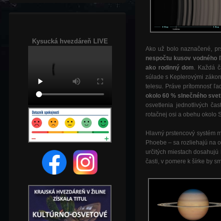
Kysucká hvezdáreň LIVE
Ako už bolo naznačené, pr
nespočtu kusov vodného ľ
ako rodinný dom
. Každá č
súlade s Keplerovými zákonm
telesu. Práve prítomnosť ľ
okolo 60 % slnečného svet
osvetlenia jednotlivých č
rotačnej osi a obehu okolo 
Hlavný prstencový systém
Phoebe – sa rozliehajú na o
určitých miestach dosahujú
časti, v pomere k šírke by s