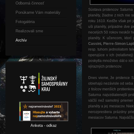
Odborná činnosť
Sústava prstencov Saturna 
Ponúkame Vám materiály
planéty, žiadne z nich nie 
roku 1610. Keďže však pri j
Fotogaléria
uši planéty, prípadne dve pe
Realizovali sme
necelých 50 rokov neskôr 
planéty. K učencom, ktorí
Archív
Cassini, Pierre-Simon Lap
resp. tuhom jednoliatom te
operujúce v ich (relatívnej)
poskytla množstvo dát o ich 
výrazných prstencov.
Dnes vieme, že prstence Sa
obiehajú nezávisle od seba
z tisícov menších prstienko
Saturna najvzdialenejší pr
väčší než samotný priemer 
planéty a jej mesiacov. Nie
nerozprestiera prázdny pri
mesiacov Saturna. Najväčši
Anketa - odkaz