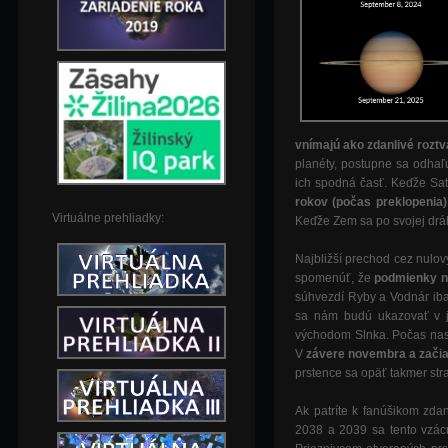
vnímajú ako zdanlivé rozt
planéty, postupne sa odhaľu
ich spodná časť. Keďže Sa
rokov (počas preklopenia
Virtuálne prehliadky:
Keďže Zem sa po svojej dráh
Najbližší prechod cez nulov
spomenúť, že
podmienky n
súhvezdí Ryby a Vodnár iba
sa nám budú ukazovať v j
východom Slnka. Počas nasl
V
závere novembra a zač
prstence sa opäť takmer str
Ak patríte k fanúšikom zda
2038 a 2039 sa tento vzác