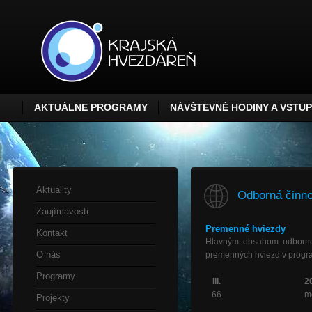
AKTUÁLNE PROGRAMY
NÁVŠTEVNÉ HODINY A VSTU
Aktuality
Odborná činno
Zaujímavosti
Premenné hviezdy
Kontakt
Hlavným obsahom odbornej
O nás
premenných hviezd v progr
Programy
III.
2
66
m
Projekty