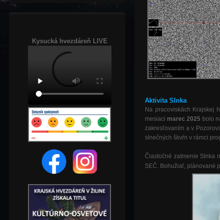
Kysucká hvezdáreň LIVE
Aktivita Slnka
Na pracoviskách Krajskej h
mesiaci
marec 2025
bolo
n
zakresľovaním a v Pozorova
slnečných škvŕn v rámci pro
Čiastočné zatmenie Slnka n
SEČ. Bohužiaľ, plánované 