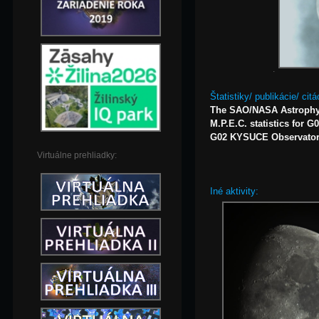
.
Štatistiky/ publikácie/ citá
The SAO/NASA Astrophy
M.P.E.C. statistics for G
G02 KYSUCE Observatory,
Virtuálne prehliadky:
Iné aktivity: