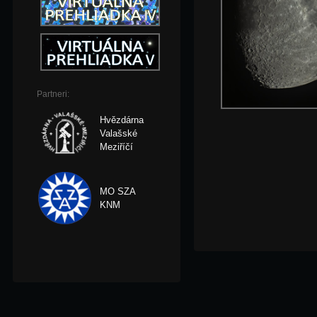
Partneri:
Hvězdárna
Valašské
Meziříčí
MO SZA
KNM