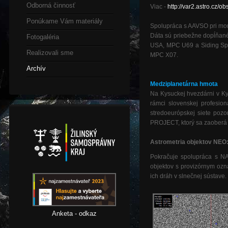
Odborná činnosť
Viac -
http://var2.astro.cz
Ponúkame Vám materiály
Spolupráca s AAVSO pri moni
Dáta sú priebežne dopĺňan
Fotogaléria
USA, MPC U69 a Siding Spri
Realizovali sme
MPC X07.
Archív
Medziplanetárna hmota
Na Kysuckej hvezdárni v 
rámci slovenskej profesi
stredoeurópskej siete poz
PROJECT, ktorý sa zaoberá
As
trometria objektov NEO
Pokračuje spolupráca s NA
objektov s provizórnym oz
ich dráh v slnečnej sústave.
Anketa - odkaz