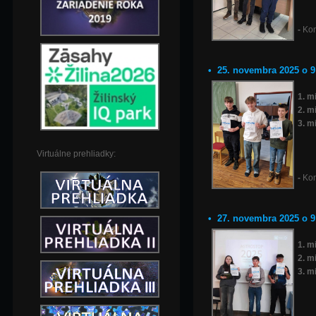
-
Kom
• 25. novembra 2025 o 9
1. m
2. m
3. m
Virtuálne prehliadky:
-
Kom
• 27. novembra 2025 o 
1. m
2. m
3. m