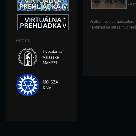
-
Kom
Všetkým spoluorganizátorom
napríklad na súťaži "Čo vie
Partneri:
Hvězdárna
Valašské
Meziříčí
MO SZA
KNM