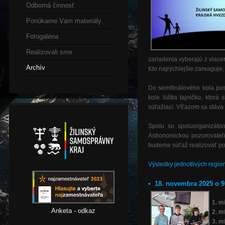
Odborná činnosť
Ponúkame Vám materiály
Fotogaléria
Realizovali sme
zariadenia vyberajú z viac
Archív
Kto najrýchlejšie zareaguj
Do semifinálového kola po
kole lúštia tajničku, ktor
súťažiaci. Víťazom sa stáva 
Spolu so spoluorganizáto
Astronomickou pozorovateľň
budeme súťaž realizovať pos
Výsledky
jednotlivých regio
• 18. novembra 2025 o 9
1. m
Anketa - odkaz
2. m
3. m