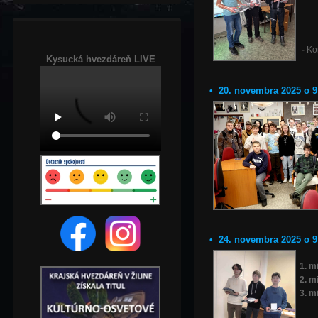
-
Ko
Kysucká hvezdáreň LIVE
• 20. novembra 2025 o 9
• 24. novembra 2025 o 9:
1. m
2. m
3. m