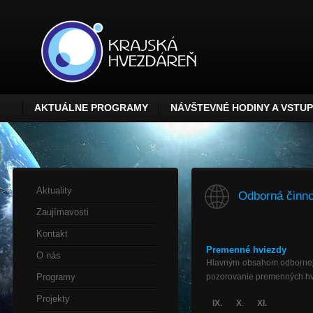
AKTUÁLNE PROGRAMY
NÁVŠTEVNÉ HODINY A VSTU
Aktuality
Odborná činno
Zaujímavosti
Kontakt
Premenné hviezdy
O nás
Hlavným obsahom odbornej 
Programy
pozorovanie premenných hv
Projekty
IX.
X
.
XI.