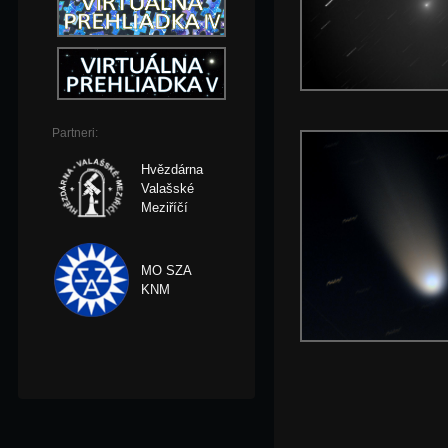
Partneri:
Hvězdárna
Valašské
Meziříčí
MO SZA
KNM