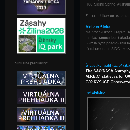
H06; Siding Spring, Austral
Zhrnutie follow-up astrometr
Aktivita Slnka
Na pracoviskách Krajskej h
mesiaci
september / októb
5
vizuálnych pozorovania fot
rámci programu SIDC ako zák
Virtuálne prehliadky:
Štatistiky/ publikácie/ citá
The SAO/NASA Astrophy
M.P.E.C. statistics for G
G02 KYSUCE Observatory,
Iné aktivity: