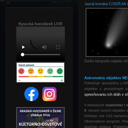
Jasná kométa C/2025 A6
Kysucká hvezdáreň LIVE
Ďalšie fotografie nájdete niž
As
trometria objektov NE
Pokračuje spolupráca s NA
objektov s provizórnym
spresňovaniu ich dráh v s
V mesiacovh
september / o
9
meraní nových objektov 
Kirkham, red. 0,81 kamero
Observations program, Pla
slnečnej sústave. Priebež