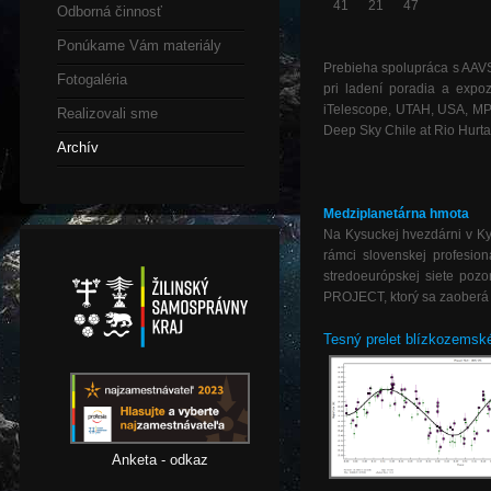
41
21
47
Odborná činnosť
Ponúkame Vám materiály
Prebieha spolupráca s AAVSO
Fotogaléria
pri ladení poradia a exp
iTelescope, UTAH, USA, MPC
Realizovali sme
Deep Sky Chile at Rio Hurta
Archív
Medziplanetárna hmota
Na Kysuckej hvezdárni v 
rámci slovenskej profesi
stredoeurópskej siete poz
PROJECT, ktorý sa zaoberá
Tesný prelet blízkozemsk
Anketa - odkaz