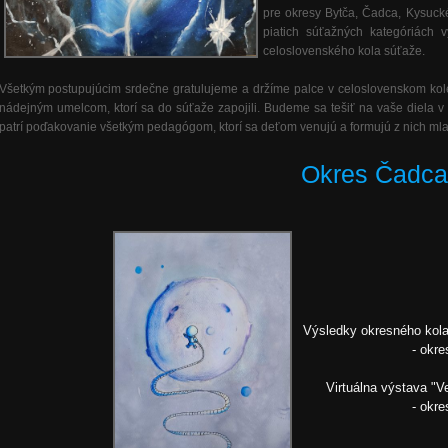
pre okresy Bytča, Čadca, Kysuck
piatich súťažných kategóriách vy
celoslovenského kola súťaže.
Všetkým postupujúcim srdečne gratulujeme a držíme palce v celoslovenskom ko
nádejným umelcom, ktorí sa do súťaže zapojili. Budeme sa tešiť na vaše diela
patrí poďakovanie všetkým pedagógom, ktorí sa deťom venujú a formujú z nich ml
Okres Čadca
Výsledky okresného kola
- okr
Virtuálna výstava "V
- okr