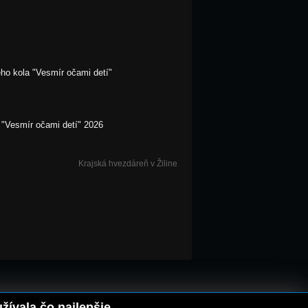
ho kola "Vesmír očami detí"
 "Vesmír očami detí" 2026
Krajská hvezdáreň v Žiline
ívala čo najlepšie.