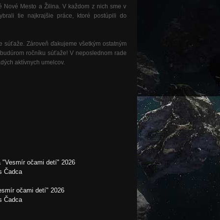
é Nové Mesto a Žilina. V každom z nich sme v
brali tie najkrajšie práce, ktoré postúpili do
le súťaže. Zároveň ďakujeme všetkým ostatným
 v budúrom ročníku súťaže! V neposlednom rade
adých aktívnych umelcov.
 "Vesmír očami detí" 2026
es Čadca
esmír očami detí" 2026
es Čadca