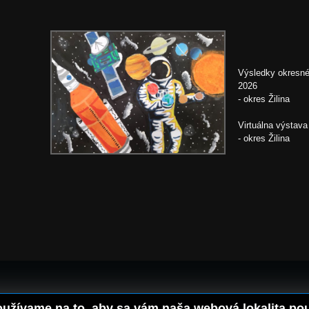
Výsledky okresné
2026
- okres Žilina
Virtuálna výstava
- okres Žilina
užívame na to, aby sa vám naša webová lokalita použ