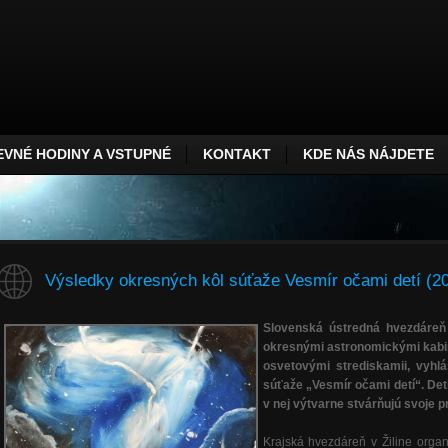
VNÉ HODINY A VSTUPNÉ
KONTAKT
KDE NÁS NÁJDETE
Výsledky okresných kôl súťaže Vesmír očami detí (2
Slovenská ústredná hvezdáreň
okresnými astronomickými kabin
osvetovými strediskamii, vyhlá
súťaže „Vesmír očami detí“. De
v nej výtvarne stvárňujú svoje 
Krajská hvezdáreň v Žiline organ