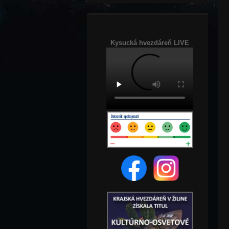
Kysucká hvezdáreň LIVE