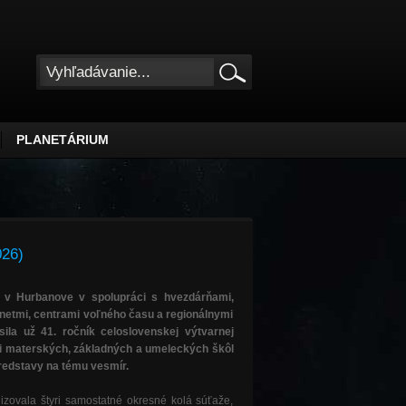
PLANETÁRIUM
026)
 v Hurbanove v spolupráci s hvezdárňami,
etmi, centrami voľného času a regionálnymi
sila už 41. ročník celoslovenskej výtvarnej
ti materských, základných a umeleckých škôl
predstavy na tému vesmír.
izovala štyri samostatné okresné kolá súťaže,