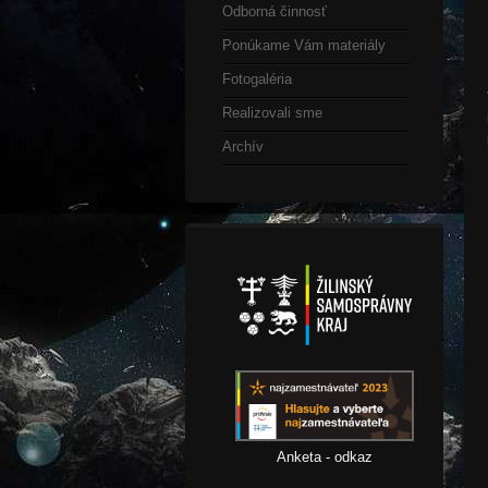
Odborná činnosť
Ponúkame Vám materiály
Fotogaléria
Realizovali sme
Archív
Anketa - odkaz