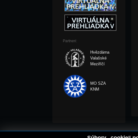
Partneri:
Hvězdárna
Valašské
Meziříčí
MO SZA
KNM
Súbory „cookie“ po