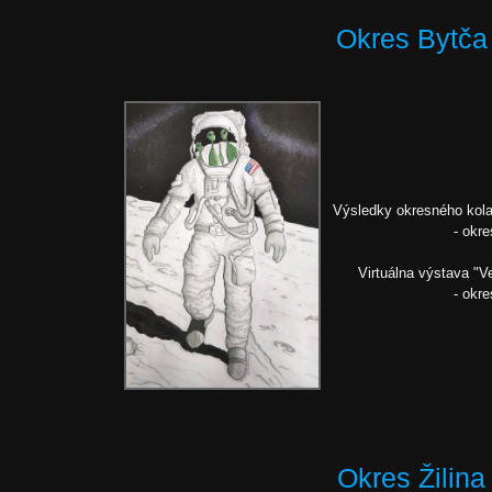
Okres Bytča
Výsledky okresného kola
- okr
Virtuálna výstava "V
- okr
Okres Žilina