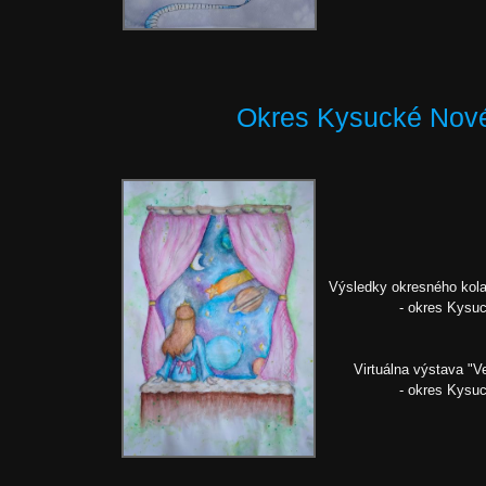
Okres Kysucké Nov
Výsledky okresného kola
- okres Kysu
Virtuálna výstava "V
- okres Kysu